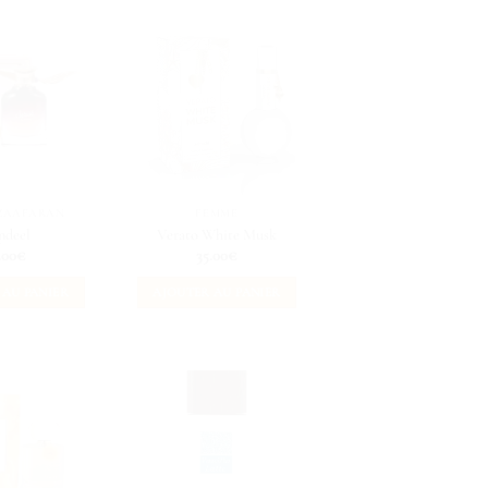
 ZAAFARAN
FEMME
ndeel
Verato White Musk
.00
€
35.00
€
 AU PANIER
AJOUTER AU PANIER