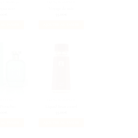
NCE WORLD
FRENCH AVENUE
opus noir
Voyage de nuit
.00
€
35.00
€
 AU PANIER
AJOUTER AU PANIER
SELLERS
FRENCH AVENUE
Pistachio
Liquid Brun 100ml
.00
€
35.00
€
 AU PANIER
AJOUTER AU PANIER