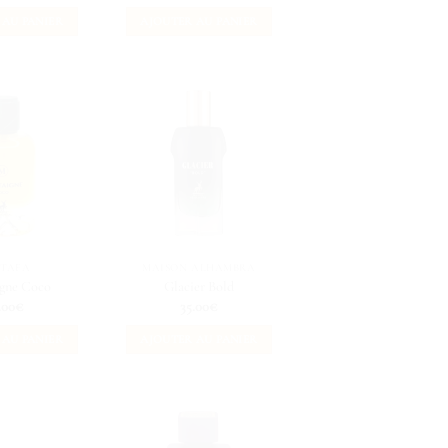
 AU PANIER
AJOUTER AU PANIER
TTAFA
MAISON ALHAMBRA
gne Coco
Glacier Bold
.00
€
35.00
€
 AU PANIER
AJOUTER AU PANIER