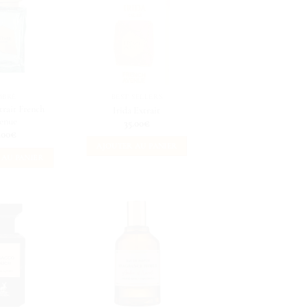
MBRÉ
BEST SELLERS
trait French
Irida Extrait
enue
35.00
€
.00
€
AJOUTER AU PANIER
 AU PANIER