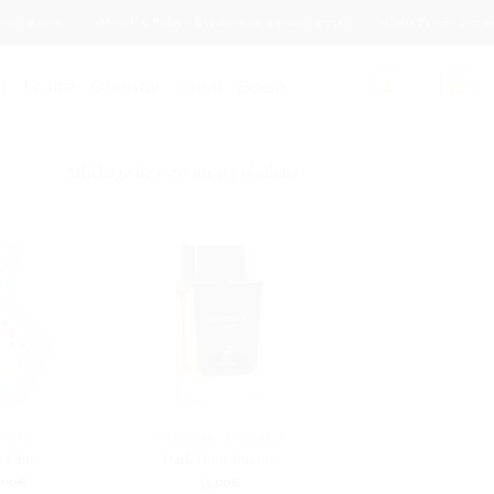
0€
Mondial Relay - livraison en 4 jours : 4.73€
Colis Privé - livraison en 4 
d
Fruité
Oriental
Floral
Boisé
Affichage de 1–70 sur 115 résultats
TTAFA
FRAGRANCE WORLD
e Chic
Dark Door Intense
.00
€
35.00
€