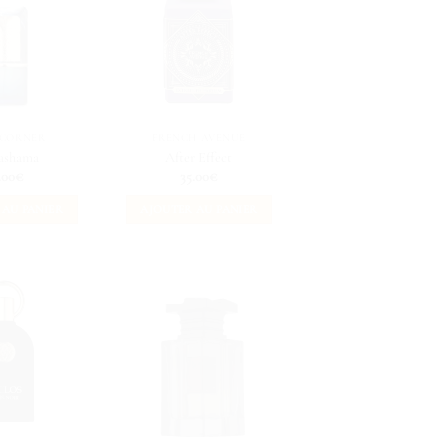
 CORNER
FRENCH AVENUE
ashama
After Effect
.00
€
35.00
€
 AU PANIER
AJOUTER AU PANIER