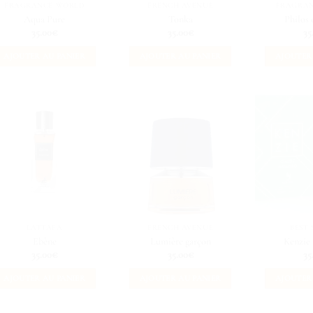
FRAGRANCE WORLD
FRENCH AVENUE
FRAGRA
Aqua Pure
Tonka
Philos 
35.00
€
35.00
€
35
AJOUTER AU PANIER
AJOUTER AU PANIER
AJOUTER
LATTAFA
FRENCH AVENUE
BEST 
Ebène
Lumière garçon
Kenzie 
35.00
€
35.00
€
35
AJOUTER AU PANIER
AJOUTER AU PANIER
AJOUTER