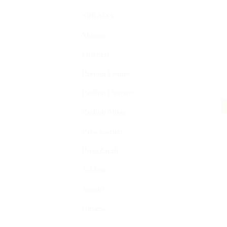
MIRADA
(2)
Musqué
(5)
Oriental
(30)
Parfum Femme
(47)
Parfum Homme
(52)
Parfum Mixte
(30)
Paris Corner
(3)
PriveZarah
(1)
Sublime
(1)
Surrati
(1)
Unisexe
(30)