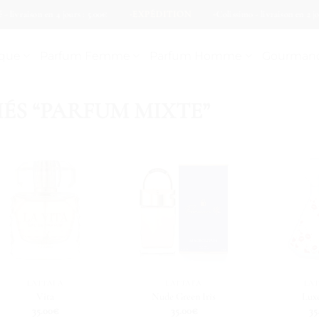
son en 4 jours : 5.00€
EXPÉDITION
Colissimo - livraison en 2 jours : 8.9
ique
Parfum Femme
Parfum Homme
Gourman
IÉS “PARFUM MIXTE”
LATTAFA
LATTAFA
LA
Vita
Nude Green Iris
Lux
35.00
€
35.00
€
35