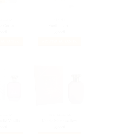
SELLERS
FEMME
de Coton
Vanilla Latte
.00
€
35.00
€
 AU PANIER
AJOUTER AU PANIER
SELLERS
BEST SELLERS
ndid Vanilla
Kenzie Marshmallow
.00
€
35.00
€