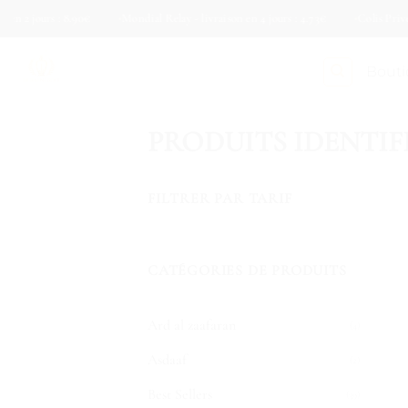
Passer
urs : 8.90€
Mondial Relay - livraison en 4 jours : 4.73€
Colis Privé - livrai
au
contenu
Bout
PRODUITS IDENTIF
FILTRER PAR TARIF
Prix
Prix
min
max
CATÉGORIES DE PRODUITS
Ard al zaafaran
(4)
Asdaaf
(2)
Best Sellers
(39)