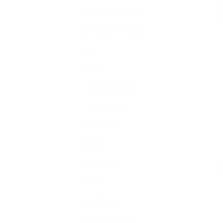
Best Sellers Femme
(20)
Best Sellers Homme
(19)
Boisé
(7)
Femme
(47)
Fragrance World
(30)
French Avenue
(19)
Gourmand
(22)
Homme
(51)
Jacques Yves
(1)
Lattafa
(109)
Loui Martin
(2)
Maison Alhambra
(53)