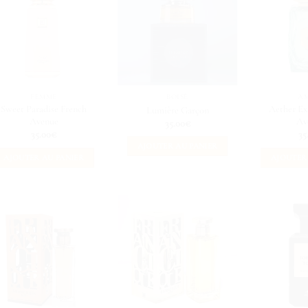
FEMME
BOISÉ
A
Sweet Paradise French
Aether Ex
Lumière Garçon
Avenue
Av
35.00
€
35.00
€
35
AJOUTER AU PANIER
AJOUTER AU PANIER
AJOUTER