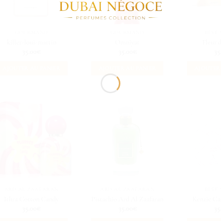
GOURMAND
GOURMAND
BEST 
killer-loui-martin
Omniyat
Fleur 
35.00
€
35.00
€
35
AJOUTER AU PANIER
AJOUTER AU PANIER
AJOUTER
ARD AL ZAAFARAN
ARD AL ZAAFARAN
BEST 
Ithra Cotton Candy
Pistachio Ard Al Zaafaran
Kenzie Ca
35.00
€
35.00
€
35