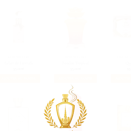
BEST SELLERS
BEST SELLERS
ARD AL
Eclair de Latttafa
Fondue Tropical
Qa
35.00
€
35.00
€
35
AJOUTER AU PANIER
AJOUTER AU PANIER
AJOUTER