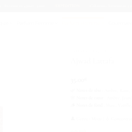
vraison en 4 jours : 5.00€
EXPÉDITION
Colissimo - livraison en 2 jours 
ique
Parfum Femme
Parfum Homme
Gourman
LATTAFA
/
FRUITÉ
Ajwad Lattafa
35.00
€
🌿
Notes de tête
: Ambre, Rose, 
🌸
Notes de cœur
: Ambre, Jasmi
🪵
Notes de fond
: Musc, Vanill
👤 Genre : Mixte | 💧 Concentra
10 en stock