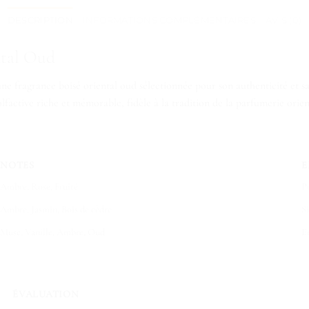
DESCRIPTION
INFORMATIONS COMPLÉMENTAIRES
AVIS (0)
ntal Oud
e fragrance boisé oriental oud sélectionnée pour son authenticité et s
lfactive riche et mémorable, fidèle à la tradition de la parfumerie orie
NOTES
E
Ambre, Rose, Fruité
P
Ambre, Jasmin, Bois de cèdre
S
Musc, Vanille, Ambre, Oud
E
ÉVALUATION