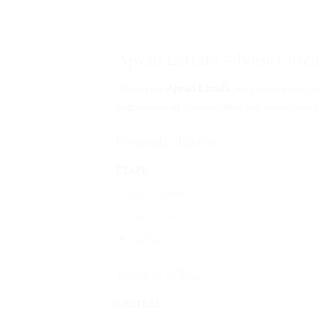
Ajwad Lattafa – Boisé Orie
Découvrez
Ajwad Lattafa
par Dubainegoce, un
soigneusement choisies offre une expérience o
Pyramide olfactive
ÉTAPE
🌿 Tête (0–30 min)
🌸 Cœur (1–4h)
🪵 Fond (4h+)
Tenue & Sillage
CRITÈRE