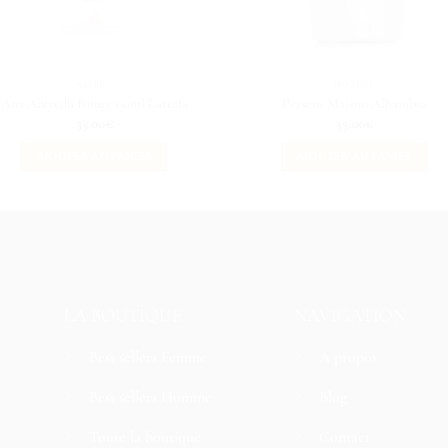
AMBRÉ
HOMME
Ana Abiyedh Rouge 60ml Lattafa
Perseus Maison Alhambra
35.00
€
35.00
€
AJOUTER AU PANIER
AJOUTER AU PANIER
LA BOUTIQUE
NAVIGATION
Best sellers Femme
À propos
Best sellers Homme
Blog
Toute la boutique
Contact