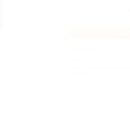
Date de liv
quantité de Ajwad Lattafa
AJOU
UGS :
ajwad-lattafa
Catégories :
Best Sellers
,
Best Sellers Hom
Étiquettes :
Eau de Parfum
,
Lattafa
,
Orient
longue durée