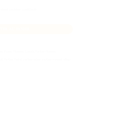
raison estimée 11/08/2026
TER AU PANIER
me
,
Fruité
,
Homme
,
Lattafa
,
Parfum Homme
al
,
Parfum Dubaï
,
parfum mixte
,
parfum oriental
,
sillage