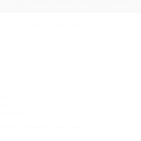
: 8.90€
Mondial Relay - livraison en 4 jours : 4.73€
Colis Privé - livraison e
d
Fruité
Oriental
Floral
Boisé
Fruité
n, Bois de cèdre
e, Ambre, Oud
tion : Eau de Parfum | 📦 Volume : 100ml