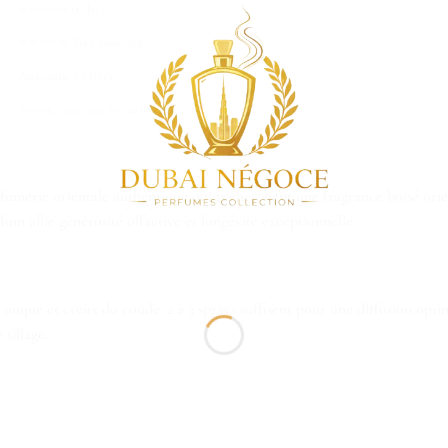
⭐⭐⭐⭐⭐ (10h+)
⭐⭐⭐⭐⭐ Très puissant
Automne / Hiver
Soirée, mariage, occasion spéciale
fumerie orientale authentique qui recherchent une fragrance boisé orien
um allie générosité olfactive et longévité exceptionnelle.
, nuque et creux du coude. 2 à 3 sprays suffisent pour une diffusion opti
sillage.