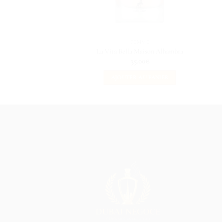
FEMME
La Vita Bella Maison Alhambra
35.00
€
AJOUTER AU PANIER