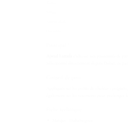
Tenue
Sillage
Saison idéale
Occasion
Pour qui ?
Ajwad Lattafa
s’adresse aux passionnés de par
Sélectionné directement depuis Dubaï, ce parf
Conseil de port
Appliquez sur les points de chaleur : poignets
également sur les vêtements pour prolonger le 
Fiche technique
Marque : Dubainegoce