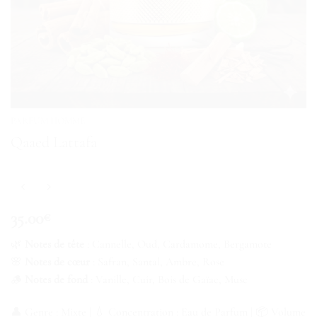
PARFUM HOMME
Qaaed Lattafa
35.00
€
🌿
Notes de tête
: Cannelle, Oud, Cardamome, Bergamote
🌸
Notes de cœur
: Safran, Santal, Ambre, Rose
🪵
Notes de fond
: Vanille, Cuir, Bois de Gaïac, Musc
👤 Genre : Mixte | 💧 Concentration : Eau de Parfum | 📦 Volume