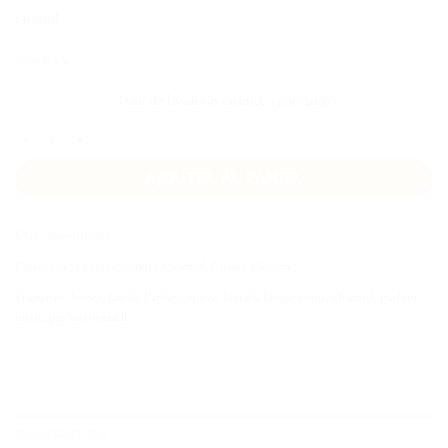
: 100ml
10 en stock
Date de livraison estimée 13/08/2026
quantité de Qaaed Lattafa
AJOUTER AU PANIER
UGS :
qaaed-lattafa
Catégories :
Homme
,
Lattafa
,
Oriental
,
Parfum Homme
Étiquettes :
boisée
,
Eau de Parfum
,
épicée
,
Lattafa
,
longue tenue
,
Oriental
,
parfum
mixte
,
parfum oriental
DESCRIPTION