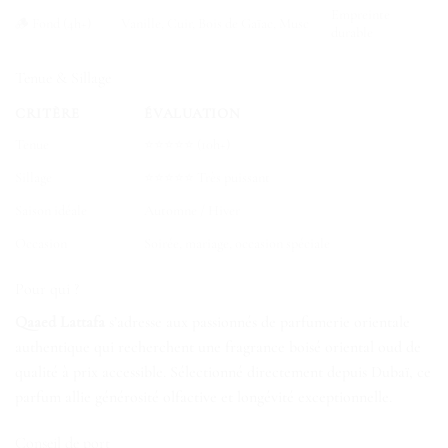
Empreinte
🪵 Fond (4h+)
Vanille, Cuir, Bois de Gaïac, Musc
durable
Tenue & Sillage
CRITÈRE
ÉVALUATION
Tenue
⭐⭐⭐⭐⭐ (10h+)
Sillage
⭐⭐⭐⭐⭐ Très puissant
Saison idéale
Automne / Hiver
Occasion
Soirée, mariage, occasion spéciale
Pour qui ?
Qaaed Lattafa
s’adresse aux passionnés de parfumerie orientale
authentique qui recherchent une fragrance boisé oriental oud de
qualité à prix accessible. Sélectionné directement depuis Dubaï, ce
parfum allie générosité olfactive et longévité exceptionnelle.
Conseil de port