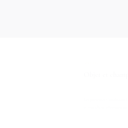
ARTICLE 1
Objet et champ
Les présentes Conditions G
et tout client effectuant u