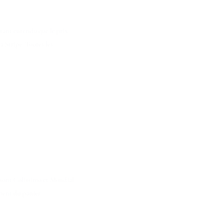
étant entendu que le prix
a Stripe. Toutes les
s sont Colissimo et Mondial
oment du panier.