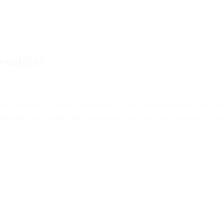
ponibilité
ente des parfums importés directement de Dubaï. Les produits sont décrits et p
 En cas d’indisponibilité d’un produit après passation de la commande, le clien
ursement intégral ou un avoir.