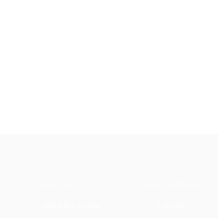
èglement en ligne des litiges.
LA BOUTIQUE
NAVIGATION
Best sellers Femme
À propos