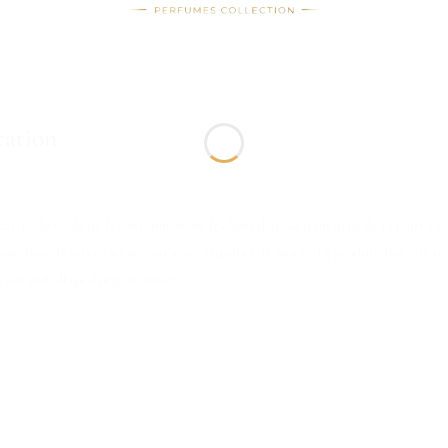
tation
21-18 du Code de la consommation, le client dispose d’un délai de 14 jours à c
n droit de rétractation, sans avoir à justifier de motifs. Le produit doit être r
s son emballage d’origine intact.