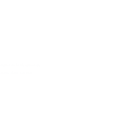
ompter de la réception de
etourné dans son état