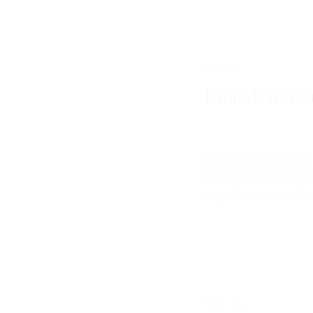
ARTICLE 5
Droit de rétrac
Conformément à l’article L2
sa commande pour exercer so
original, non ouvert et dan
ARTICLE 6