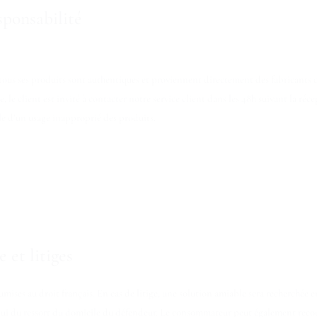
sponsabilité
ous ses produits sont authentiques et proviennent directement des fabricants 
 le client est invité à contacter notre service client dans les 48h suivant la r
le d’un usage inapproprié des produits.
 et litiges
ises au droit français. En cas de litige, une solution amiable sera recherchée en
lui du ressort du domicile du défendeur. Le consommateur peut également recour