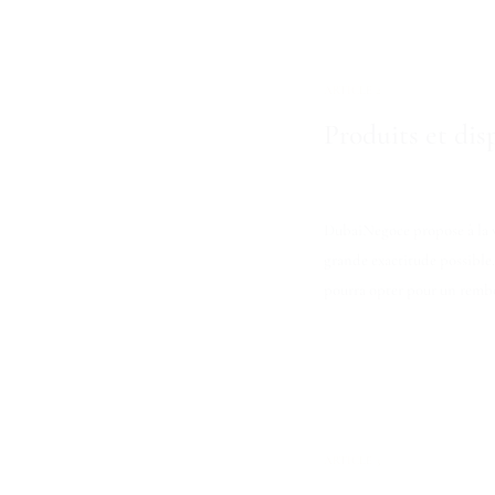
ARTICLE 2
Produits et dis
DubaiNegoce propose à la v
grande exactitude possible.
pourra opter pour un rembo
ARTICLE 3