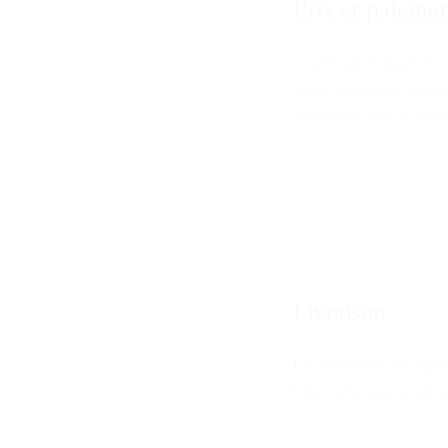
Prix et paieme
Les prix sont indiqués en e
facturé sera celui en vigue
transactions sont sécurisée
ARTICLE 4
Livraison
Les commandes sont expédié
Relay. La livraison est offe