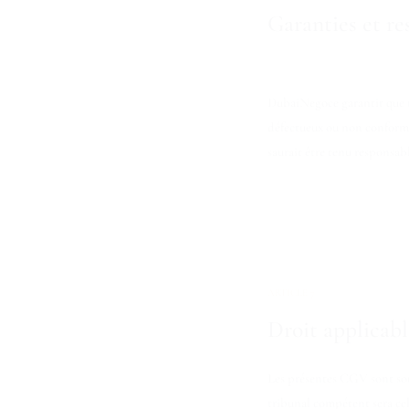
Garanties et re
DubaiNegoce garantit que t
défectueux ou non conforme,
saurait être tenu responsab
ARTICLE 7
Droit applicable
Les présentes CGV sont soum
tribunal compétent sera ce