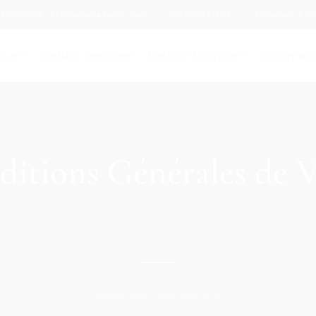
 Privé - livraison en 4 jours : 5.00€
EXPÉDITION
Colissimo - livraison e
ique
Parfum Femme
Parfum Homme
Gourman
itions Générales de 
Dernière mise à jour : Avril 2024