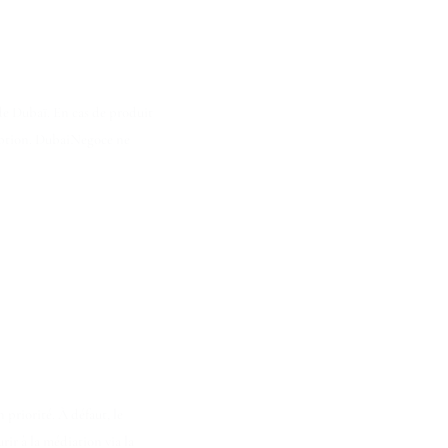
de Dubaï. En cas de produit
éception. DubaiNegoce ne
 priorité. À défaut, le
ir à la médiation via la