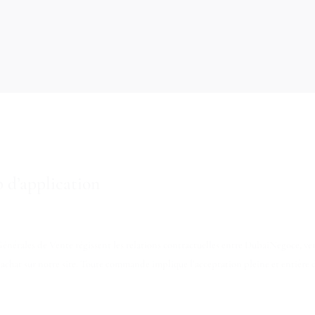
 d’application
énérales de Vente régissent les relations contractuelles entre DubaiNegoce, ve
n achat sur notre site. Toute commande implique l’acceptation pleine et entière