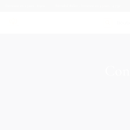
Passer
vraison en 2 jours : 8.90€
Mondial Relay - livraison en 4 jours : 4.73€
Colis
au
contenu
Bout
Cond