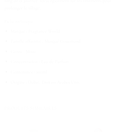
long de la journée. Idéal également sur les vêtements pour
prolonger le sillage.
Fiche technique
Marque : Fragrance World
Famille olfactive : Musqué Gourmand
Genre : Mixte
Concentration : Eau de Parfum
Contenance : 100ml
Origine : Dubaï, Émirats Arabes Unis
PRODUITS SIMILAIRES