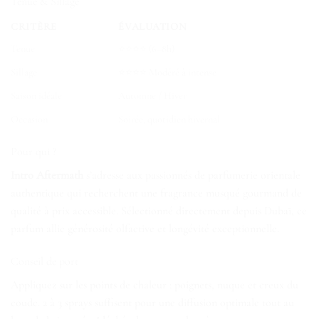
Tenue & Sillage
CRITÈRE
ÉVALUATION
Tenue
⭐⭐⭐⭐ (6–8h)
Sillage
⭐⭐⭐⭐ Modéré à intense
Saison idéale
Automne / Hiver
Occasion
Soirée, quotidien hivernal
Pour qui ?
Intro Aftermath
s’adresse aux passionnés de parfumerie orientale
authentique qui recherchent une fragrance musqué gourmand de
qualité à prix accessible. Sélectionné directement depuis Dubaï, ce
parfum allie générosité olfactive et longévité exceptionnelle.
Conseil de port
Appliquez sur les points de chaleur : poignets, nuque et creux du
coude. 2 à 3 sprays suffisent pour une diffusion optimale tout au