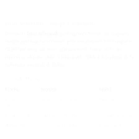
AVIS (0)
Intro Aftermath – Musqué Gourmand
Découvrez
Intro Aftermath
par Fragrance World, une fragrance
musqué gourmand sélectionnée pour son authenticité et sa qualité.
Ce parfum mixte aux notes soigneusement choisies offre une
expérience olfactive riche et mémorable, fidèle à la tradition de la
parfumerie orientale de Dubaï.
Pyramide olfactive
ÉTAPE
NOTES
EFFET
🌿 Tête (0–30
Accord fruité, Lavande,
Première
min)
Pomme
impression
🌸 Cœur (1–4h)
Patchouli, Cèdre, Jasmin
Signature principale
🪵 Fond (4h+)
Vanille, Ambre, Musc
Empreinte durable