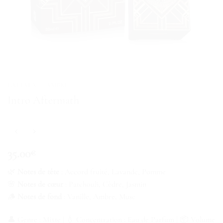
LATTAFA
/
AMBRÉ
Intro Aftermath
35.00
€
🌿
Notes de tête
: Accord fruité, Lavande, Pomme
🌸
Notes de cœur
: Patchouli, Cèdre, Jasmin
🪵
Notes de fond
: Vanille, Ambre, Musc
👤 Genre : Mixte | 💧 Concentration : Eau de Parfum | 📦 Volume