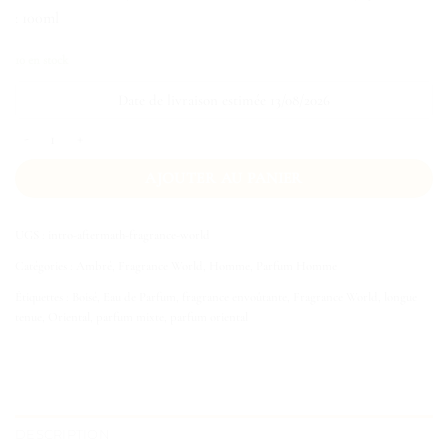
: 100ml
10 en stock
Date de livraison estimée 13/08/2026
quantité de Intro Aftermath
AJOUTER AU PANIER
UGS :
intro-aftermath-fragrance-world
Catégories :
Ambré
,
Fragrance World
,
Homme
,
Parfum Homme
Étiquettes :
Boisé
,
Eau de Parfum
,
fragrance envoûtante
,
Fragrance World
,
longue
tenue
,
Oriental
,
parfum mixte
,
parfum oriental
DESCRIPTION