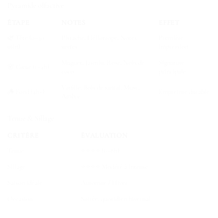
Pyramide olfactive
ÉTAPE
NOTES
EFFET
🌿 Tête (0–30
Pistache, Héliotrope, Notes
Première
min)
vertes
impression
Muguet, Jasmin, Rose, Noix de
Signature
🌸 Cœur (1–4h)
coco
principale
Vanille, Bois de santal, Musc,
🪵 Fond (4h+)
Empreinte durable
Ambre
Tenue & Sillage
CRITÈRE
ÉVALUATION
Tenue
⭐⭐⭐⭐ (6–8h)
Sillage
⭐⭐⭐⭐ Modéré à intense
Saison idéale
Automne / Hiver
Occasion
Soirée, quotidien hivernal