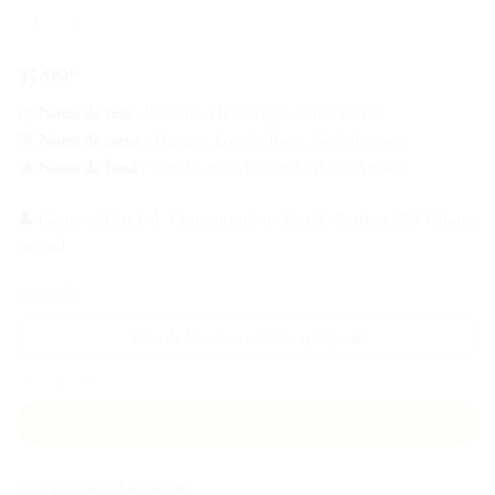
35.00
€
🌿
Notes de tête
: Pistache, Héliotrope, Notes vertes
🌸
Notes de cœur
: Muguet, Jasmin, Rose, Noix de coco
🪵
Notes de fond
: Vanille, Bois de santal, Musc, Ambre
👤 Genre : Mixte | 💧 Concentration : Eau de Parfum | 📦 Volume
: 100ml
10 en stock
Date de livraison estimée 11/08/2026
quantité de Pistachio Ard Al Zaafaran
AJOUTER AU PANIER
UGS :
pistachio-ard-al-zaafaran