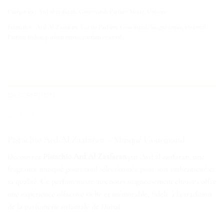
Catégories :
Ard al zaafaran
,
Gourmand
,
Parfum Mixte
,
Unisexe
Étiquettes :
Ard Al Zaafaran
,
Eau de Parfum
,
Gourmand
,
longue tenue
,
Oriental
,
Parfum Dubaï
,
parfum mixte
,
parfum oriental
DESCRIPTION
AVIS (0)
Pistachio Ard Al Zaafaran – Musqué Gourmand
Découvrez
Pistachio Ard Al Zaafaran
par Ard al zaafaran, une
fragrance musqué gourmand sélectionnée pour son authenticité et
sa qualité. Ce parfum mixte aux notes soigneusement choisies offre
une expérience olfactive riche et mémorable, fidèle à la tradition
de la parfumerie orientale de Dubaï.