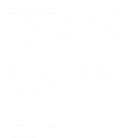
Pour qui ?
Pistachio Ard Al Zaafaran
s’adresse aux passionnés de parfumerie
orientale authentique qui recherchent une fragrance musqué
gourmand de qualité à prix accessible. Sélectionné directement
depuis Dubaï, ce parfum allie générosité olfactive et longévité
exceptionnelle.
Conseil de port
Appliquez sur les points de chaleur : poignets, nuque et creux du
coude. 2 à 3 sprays suffisent pour une diffusion optimale tout au
long de la journée. Idéal également sur les vêtements pour
prolonger le sillage.
Fiche technique
Marque : Ard al zaafaran
Famille olfactive : Musqué Gourmand
Genre : Mixte