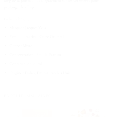
long de la journée. Idéal également sur les vêtements pour
prolonger le sillage.
Fiche technique
Marque : Jacques Yves
Famille olfactive : Cuiré Oriental
Genre : Mixte
Concentration : Eau de Parfum
Contenance : 100ml
Origine : Dubaï, Émirats Arabes Unis
PRODUITS SIMILAIRES