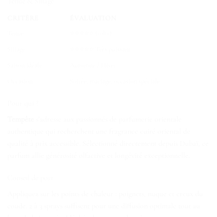
Tenue & Sillage
CRITÈRE
ÉVALUATION
Tenue
⭐⭐⭐⭐⭐ (10h+)
Sillage
⭐⭐⭐⭐⭐ Très puissant
Saison idéale
Automne / Hiver
Occasion
Soirée, mariage, occasion spéciale
Pour qui ?
Tempête
s’adresse aux passionnés de parfumerie orientale
authentique qui recherchent une fragrance cuiré oriental de
qualité à prix accessible. Sélectionné directement depuis Dubaï, ce
parfum allie générosité olfactive et longévité exceptionnelle.
Conseil de port
Appliquez sur les points de chaleur : poignets, nuque et creux du
coude. 2 à 3 sprays suffisent pour une diffusion optimale tout au