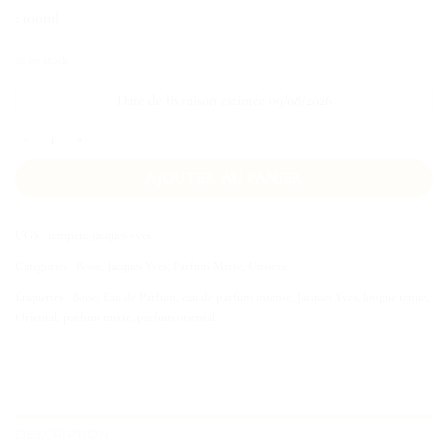
: 100ml
10 en stock
Date de livraison estimée 09/08/2026
quantité de Tempête
AJOUTER AU PANIER
UGS :
tempete-jacques-yves
Catégories :
Boisé
,
Jacques Yves
,
Parfum Mixte
,
Unisexe
Étiquettes :
Boisé
,
Eau de Parfum
,
eau de parfum intense
,
Jacques Yves
,
longue tenue
,
Oriental
,
parfum mixte
,
parfum oriental
DESCRIPTION