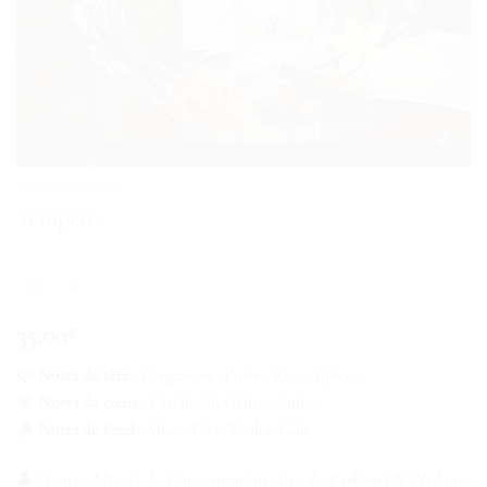
PARFUM MIXTE
Tempête
35.00
€
🌿
Notes de tête
: Bergamote, Poivre Rose, Épices
🌸
Notes de cœur
: Patchouli, Cèdre, Ambre
🪵
Notes de fond
: Musc, Fève Tonka, Cuir
👤 Genre : Mixte | 💧 Concentration : Eau de Parfum | 📦 Volume