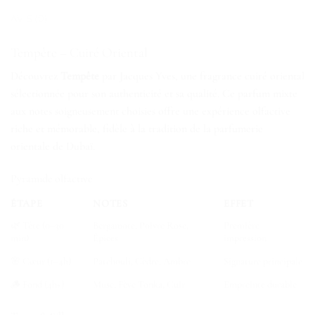
AVIS (0)
Tempête – Cuiré Oriental
Découvrez
Tempête
par Jacques Yves, une fragrance cuiré oriental
sélectionnée pour son authenticité et sa qualité. Ce parfum mixte
aux notes soigneusement choisies offre une expérience olfactive
riche et mémorable, fidèle à la tradition de la parfumerie
orientale de Dubaï.
Pyramide olfactive
ÉTAPE
NOTES
EFFET
🌿 Tête (0–30
Bergamote, Poivre Rose,
Première
min)
Épices
impression
🌸 Cœur (1–4h)
Patchouli, Cèdre, Ambre
Signature principale
🪵 Fond (4h+)
Musc, Fève Tonka, Cuir
Empreinte durable