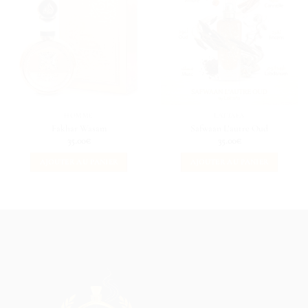
HOMME
LATTAFA
Fakhar Wasam
Safwaan L’autre Oud
35.00
€
35.00
€
AJOUTER AU PANIER
AJOUTER AU PANIER