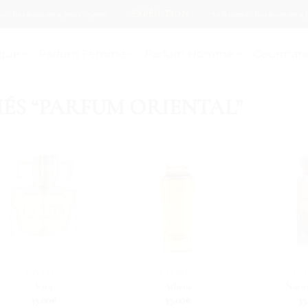
ison en 4 jours : 5.00€
EXPÉDITION
Colissimo - livraison en 2 jours : 8
ique
Parfum Femme
Parfum Homme
Gourman
IÉS “PARFUM ORIENTAL”
LATTAFA
LATTAFA
LA
Vita
Athena
Naris
35.00
€
35.00
€
35