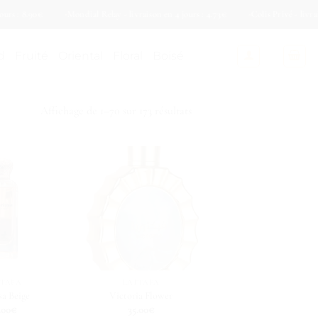
.90€
Mondial Relay - livraison en 4 jours : 4.73€
Colis Privé - livraison en 4
d
Fruité
Oriental
Floral
Boisé
Affichage de 1–70 sur 173 résultats
TTAFA
LATTAFA
sa Beige
Victoria Flower
.00
€
35.00
€