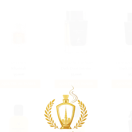
LATTAFA
FRAGRANCE WORLD
FRAGRA
Khamrah
Dark Door Intense
Dark D
35.00
€
35.00
€
35
AJOUTER AU PANIER
AJOUTER AU PANIER
AJOUTER