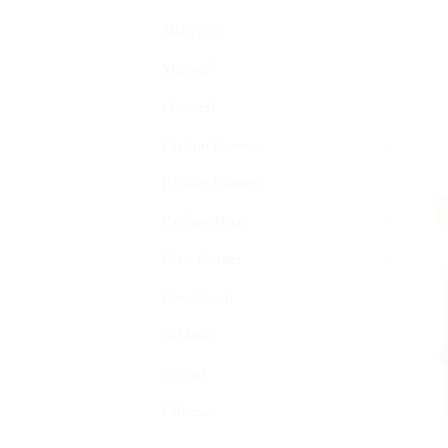
MIRADA
(2)
Musqué
(5)
Oriental
(30)
Parfum Femme
(47)
Parfum Homme
(52)
Parfum Mixte
(30)
Paris Corner
(3)
PriveZarah
(1)
Sublime
(1)
Surrati
(1)
Unisexe
(30)