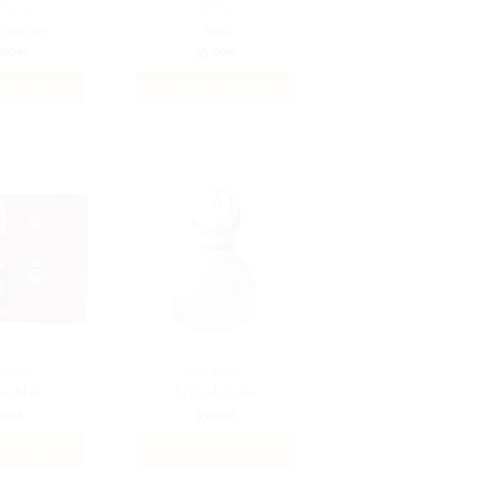
TTAFA
LATTAFA
Couture
Aura
.00
€
35.00
€
 AU PANIER
AJOUTER AU PANIER
TTAFA
LATTAFA
as Man
Éclat de Lune
.00
€
35.00
€
 AU PANIER
AJOUTER AU PANIER