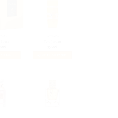
TTAFA
LATTAFA
 Spark
Yara Jordan
.00
€
35.00
€
 AU PANIER
AJOUTER AU PANIER