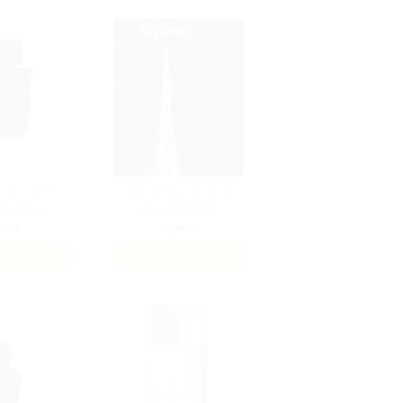
NCE WORLD
FRAGRANCE WORLD
oor Sport
Art of Arabia I
.00
€
35.00
€
 AU PANIER
AJOUTER AU PANIER