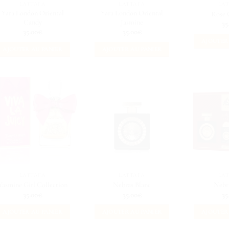
LATTAFA
LATTAFA
LA
Yara London Oriental
Yara London Oriental
Rose 
Candy
Jasmine
35
35.00
€
35.00
€
AJOUTER
AJOUTER AU PANIER
AJOUTER AU PANIER
LATTAFA
LATTAFA
LA
Yasmine Girl Collection
Nebras Blanc
Nebr
35.00
€
35.00
€
35
AJOUTER AU PANIER
AJOUTER AU PANIER
AJOUTER