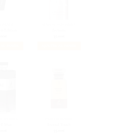
 CORNER
MAISON ALHAMBRA
en Edition
Tectonic
.00
€
35.00
€
 AU PANIER
AJOUTER AU PANIER
 ALHAMBRA
PARFUM HOMME
H! Man
Eternal Touch
.00
€
35.00
€