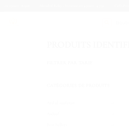
Passer
jours : 8.90€
Mondial Relay - livraison en 4 jours : 4.73€
Colis Privé - livra
au
contenu
Bout
PRODUITS IDENTIF
FILTRER PAR TARIF
Prix
Prix
min
max
CATÉGORIES DE PRODUITS
Ard al zaafaran
(4)
Asdaaf
(2)
Best Sellers
(39)