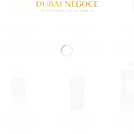
LATTAFA
LATTAFA
PARIS
Montaigne Vanille
Montaigne Coco
Black M
35.00
€
35.00
€
35
AJOUTER AU PANIER
AJOUTER AU PANIER
AJOUTER
MAISON ALHAMBRA
MAISON ALHAMBRA
MAISON
Glacier Bold
Glacier Ultra
YEA
35.00
€
35.00
€
35