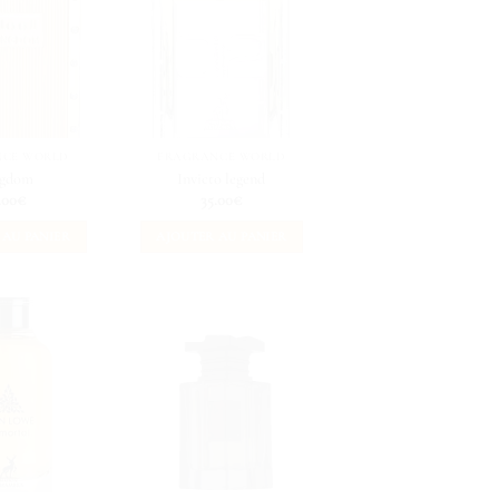
NCE WORLD
FRAGRANCE WORLD
ngdom
Invicto legend
.00
€
35.00
€
 AU PANIER
AJOUTER AU PANIER