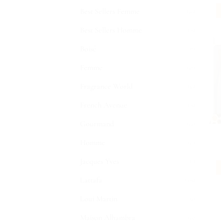
Best Sellers Femme
(20)
Best Sellers Homme
(19)
Boisé
(7)
Femme
(47)
Fragrance World
(30)
French Avenue
(19)
Gourmand
(22)
Homme
(51)
Jacques Yves
(1)
Lattafa
(109)
Loui Martin
(2)
Maison Alhambra
(53)