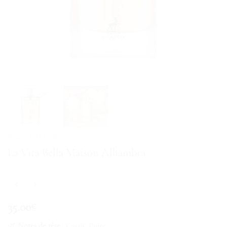
PARFUM FEMME
La Vita Bella Maison Alhambra
35.00
€
🌿
Notes de tête
: Cassis, Poire