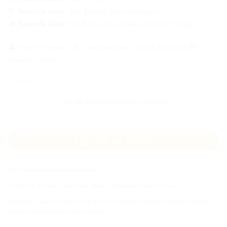
🌸
Notes de cœur
: Iris, Jasmin, Fleur d’oranger
🪵
Notes de fond
: Patchouli, Fève Tonka, Vanille, Praliné
👤 Genre : Femme | 💧 Concentration : Eau de Parfum | 📦
Volume : 100ml
10 en stock
Date de livraison estimée 11/08/2026
quantité de La Vita Bella Maison Alhambra
AJOUTER AU PANIER
UGS :
la-vita-bella-maison-alhambra
Catégories :
Femme
,
Gourmand
,
Maison Alhambra
,
Parfum Femme
Étiquettes :
Eau de Parfum
,
Floral
,
Fruité
,
Gourmand
,
Maison Alhambra
,
Parfum
Dubaï
,
parfum femme
,
parfum oriental