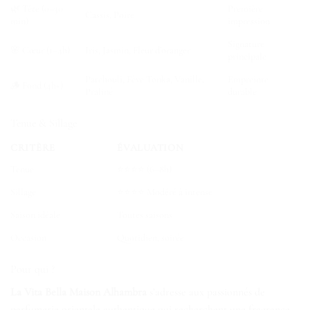
🌿 Tête (0–30
Première
Cassis, Poire
min)
impression
Signature
🌸 Cœur (1–4h)
Iris, Jasmin, Fleur d’oranger
principale
Patchouli, Fève Tonka, Vanille,
Empreinte
🪵 Fond (4h+)
Praliné
durable
Tenue & Sillage
CRITÈRE
ÉVALUATION
Tenue
⭐⭐⭐⭐ (6–8h)
Sillage
⭐⭐⭐⭐ Modéré à intense
Saison idéale
Toutes saisons
Occasion
Quotidien, soirée
Pour qui ?
La Vita Bella Maison Alhambra
s’adresse aux passionnés de
parfumerie orientale authentique qui recherchent une fragrance