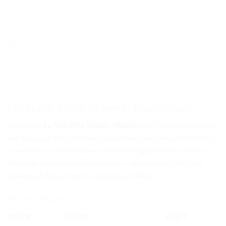
DESCRIPTION
INFORMATIONS COMPLÉMENTAIRES
AVIS (0)
La Vita Bella Maison Alhambra – Floral Oriental
Découvrez
La Vita Bella Maison Alhambra
par Maison Alhambra,
une fragrance floral oriental sélectionnée pour son authenticité et
sa qualité. Ce parfum femme aux notes soigneusement choisies
offre une expérience olfactive riche et mémorable, fidèle à la
tradition de la parfumerie orientale de Dubaï.
Pyramide olfactive
ÉTAPE
NOTES
EFFET