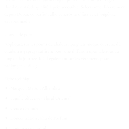
floral oriental de qualité à prix accessible. Sélectionné directement
depuis Dubaï, ce parfum allie générosité olfactive et longévité
exceptionnelle.
Conseil de port
Appliquez sur les points de chaleur : poignets, nuque et creux du
coude. 2 à 3 sprays suffisent pour une diffusion optimale tout au
long de la journée. Idéal également sur les vêtements pour
prolonger le sillage.
Fiche technique
Marque : Maison Alhambra
Famille olfactive : Floral Oriental
Genre : Femme
Concentration : Eau de Parfum
Contenance : 100ml