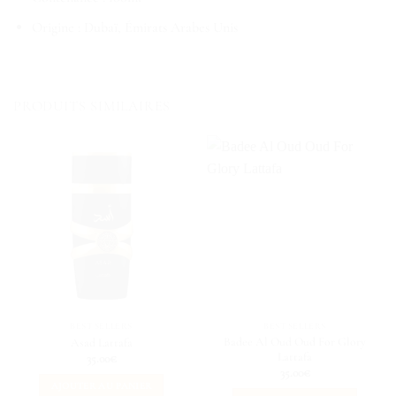
Origine : Dubaï, Émirats Arabes Unis
PRODUITS SIMILAIRES
BEST SELLERS
BEST SELLERS
Badee Al Oud Oud For Glory
Asad Lattafa
Lattafa
35.00
€
35.00
€
AJOUTER AU PANIER