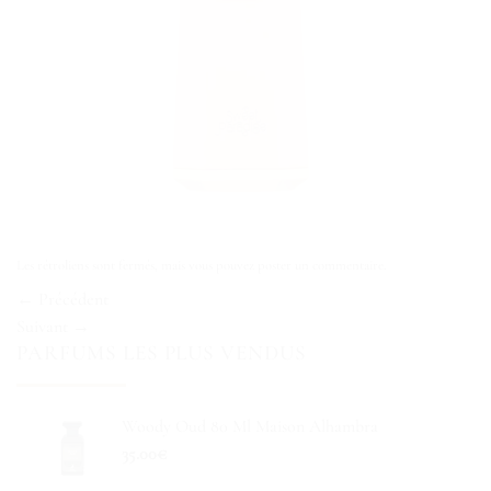
Les rétroliens sont fermés, mais vous pouvez
poster un commentaire
.
←
Précédent
Suivant
→
PARFUMS LES PLUS VENDUS
Woody Oud 80 Ml Maison Alhambra
35.00
€