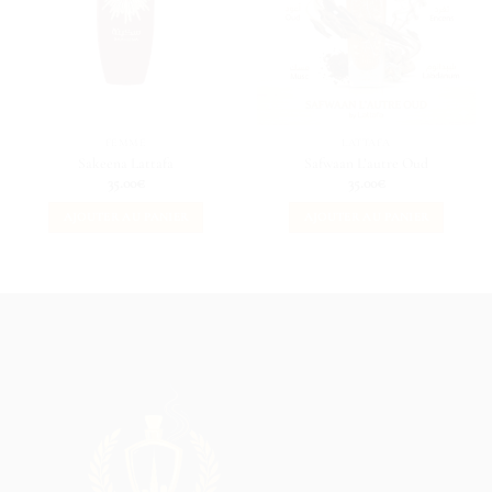
FEMME
LATTAFA
Sakeena Lattafa
Safwaan L’autre Oud
35.00
€
35.00
€
AJOUTER AU PANIER
AJOUTER AU PANIER