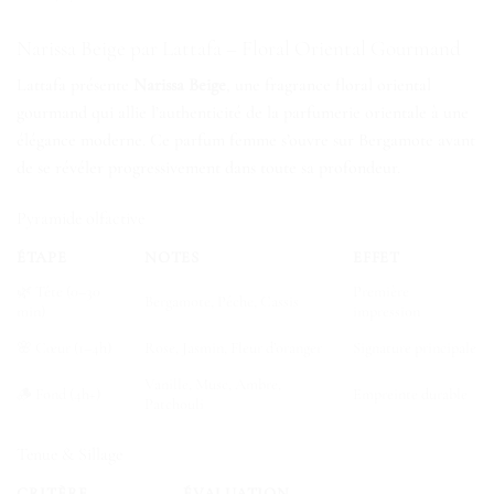
Narissa Beige par Lattafa – Floral Oriental Gourmand
Lattafa présente
Narissa Beige
, une fragrance floral oriental
gourmand qui allie l’authenticité de la parfumerie orientale à une
élégance moderne. Ce parfum femme s’ouvre sur Bergamote avant
de se révéler progressivement dans toute sa profondeur.
Pyramide olfactive
ÉTAPE
NOTES
EFFET
🌿 Tête (0–30
Première
Bergamote, Pêche, Cassis
min)
impression
🌸 Cœur (1–4h)
Rose, Jasmin, Fleur d’oranger
Signature principale
Vanille, Musc, Ambre,
🪵 Fond (4h+)
Empreinte durable
Patchouli
Tenue & Sillage
CRITÈRE
ÉVALUATION