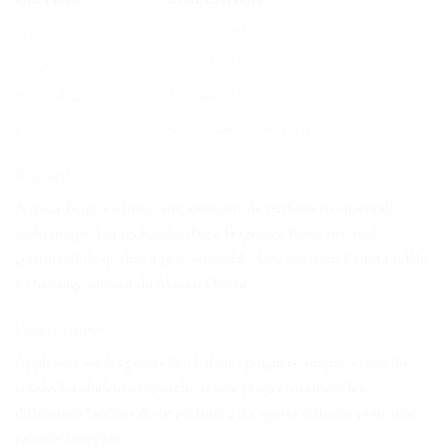
Tenue
⭐⭐⭐⭐ (6–8h)
Sillage
⭐⭐⭐⭐ Modéré à intense
Saison idéale
Automne / Hiver
Occasion
Soirée, quotidien hivernal
Pour qui ?
Narissa Beige s’adresse aux amateurs de parfumerie orientale
authentique à la recherche d’une fragrance floral oriental
gourmand de qualité à prix accessible. Une création Lattafa fidèle
à l’héritage olfactif du Moyen-Orient.
Conseil de port
Appliquez sur les points de chaleur : poignets, nuque, creux du
coude. La chaleur corporelle révèle progressivement les
différentes facettes de ce parfum. 2 à 3 sprays suffisent pour une
journée complète.