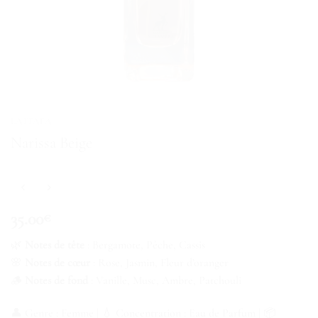
LATTAFA
Narissa Beige
35.00
€
🌿
Notes de tête
: Bergamote, Pêche, Cassis
🌸
Notes de cœur
: Rose, Jasmin, Fleur d’oranger
🪵
Notes de fond
: Vanille, Musc, Ambre, Patchouli
👤 Genre : Femme | 💧 Concentration : Eau de Parfum | 📦