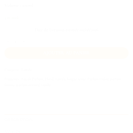
Volume : 100ml
3 en stock
Date de livraison estimée 09/08/2026
quantité de Narissa Beige
AJOUTER AU PANIER
Catégorie :
Lattafa
Étiquettes :
Eau de Parfum
,
Floral
,
Lattafa
,
longue tenue
,
Parfum Dubaï
,
parfum
femme
,
parfum oriental
,
vanille
DESCRIPTION
AVIS (0)