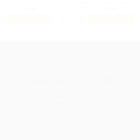
Velvet Oud
Infini Oud Maison Alhambra Mixt
35.00
€
35.00
€
AJOUTER AU PANIER
AJOUTER AU PANIER
LA BOUTIQUE
NAVIGATION
Best sellers Femme
À propos
Best sellers Homme
Blog
Toute la boutique
Contact
Faq