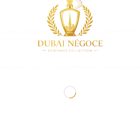
Quotidien, soirée
aux amateurs de parfumerie fine qui recherchent une alternative de lux
ères de qualité et son rapport qualité-prix exceptionnel.
 nuque, creux du coude. 2 à 3 sprays suffisent pour révéler toute la rich