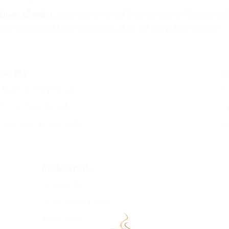
Maison Alhambra
, une création oriental boisé qui incarne l’élégance an
ne signature olfactive sophistiquée, digne des plus grandes maisons.
NOTES
E
Bergamote, Pamplemousse
Pr
Vétiver, Poivre, Lavande
Si
Ambroxan, Patchouli, Cèdre
Em
ÉVALUATION
⭐⭐⭐⭐ (6–8h)
⭐⭐⭐⭐ Modéré à intense
Toutes saisons