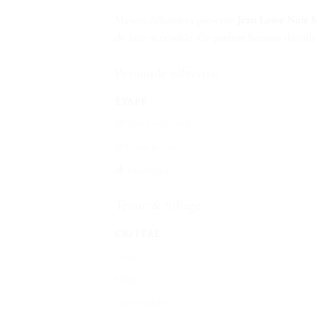
Maison Alhambra présente
Jean Lowe Noir 
de luxe accessible. Ce parfum homme dévoile u
Pyramide olfactive
ÉTAPE
🌿 Tête (0–30 min)
🌸 Cœur (1–4h)
🪵 Fond (4h+)
Tenue & Sillage
CRITÈRE
Tenue
Sillage
Saison idéale