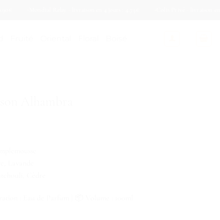
Mondial Relay - livraison en 4 jours : 4.73€
Colis Privé - livraison en 4 jo
d
Fruité
Oriental
Floral
Boisé
ison Alhambra
amplemousse
re, Lavande
tchouli, Cèdre
ation : Eau de Parfum | 📦 Volume : 100ml