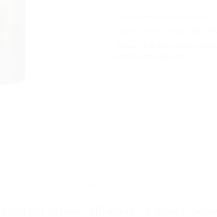
UGS :
jean-lowe-noir-maison-alhambra
Catégories :
Ambré
,
Homme
,
Maison Al
Étiquettes :
Boisé
,
Eau de Parfum
,
Maison 
parfum oriental
,
sillage intense
DESCRIPTION
AVIS (0)
mbra par Maison Alhambra – Oriental Boisé