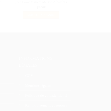
e
Jean Lowe Matiere Maison Alhambra
Ana Abiyedh Rouge 
35.00
€
35.00
€
AJOUTER AU PANIER
AJOUTER AU 
INFORMATIONS
LÉGALES
CGV
Mentions légales
Politique de confidentialité
Remboursement et retours