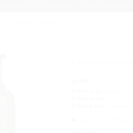
n en 4 jours : 5.00€
EXPÉDITION
Colissimo - livraison en 2 jours : 8.90€
ique
Parfum Femme
Parfum Homme
Gourman
LATTAFA
/
AMBRÉ
Jean Lowe Noir Ma
35.00
€
🌿
Notes de tête
: Bergamote, P
🌸
Notes de cœur
: Vétiver, Poiv
🪵
Notes de fond
: Ambroxan, Pa
👤 Genre : Homme | 💧 Concentr
Rupture de stock