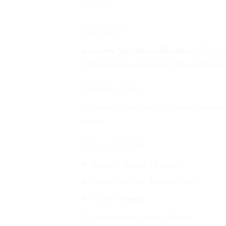
Occasion
Pour qui ?
Jean Lowe Noir Maison Alhambra
s’adresse 
Alhambra est reconnue pour ses matières premi
Conseil de port
Appliquez sur les points de chaleur : poignets,
journée.
Fiche technique
Marque : Maison Alhambra
Famille olfactive : Oriental Boisé
Genre : Homme
Concentration : Eau de Parfum