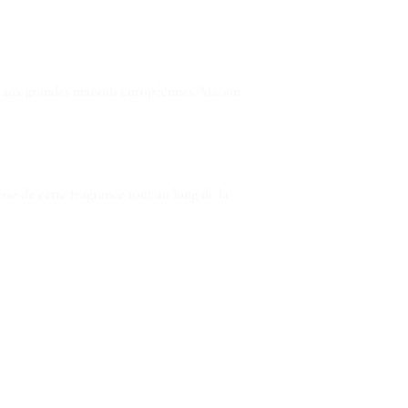
e aux grandes maisons européennes. Maison
esse de cette fragrance tout au long de la