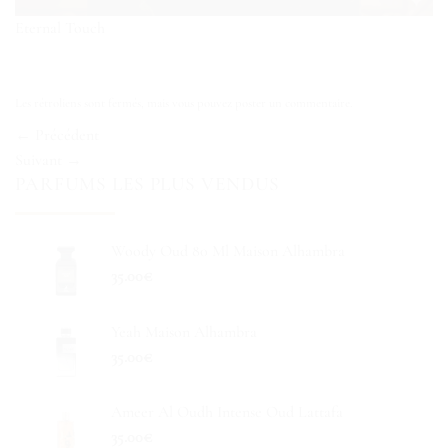
Eternal Touch
Les rétroliens sont fermés, mais vous pouvez
poster un commentaire
.
←
Précédent
Suivant
→
PARFUMS LES PLUS VENDUS
Woody Oud 80 Ml Maison Alhambra
35.00
€
Yeah Maison Alhambra
35.00
€
Ameer Al Oudh Intense Oud Lattafa
35.00
€