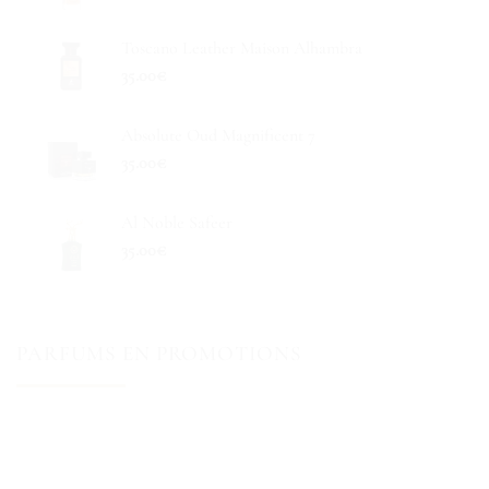
Toscano Leather Maison Alhambra
35.00
€
Absolute Oud Magnificent 7
35.00
€
Al Noble Safeer
35.00
€
PARFUMS EN PROMOTIONS