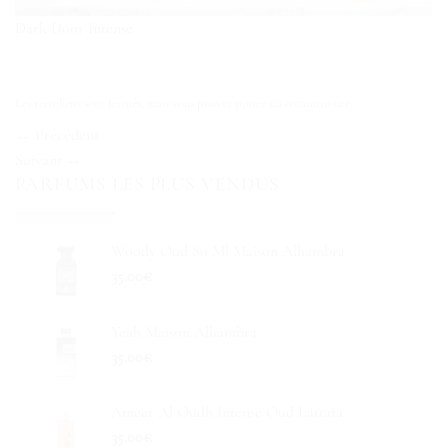
Dark Door Intense
Les rétroliens sont fermés, mais vous pouvez
poster un commentaire
.
←
Précédent
Suivant
→
PARFUMS LES PLUS VENDUS
Woody Oud 80 Ml Maison Alhambra
35.00
€
Yeah Maison Alhambra
35.00
€
Ameer Al Oudh Intense Oud Lattafa
35.00
€