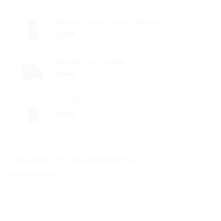
Toscano Leather Maison Alhambra
35.00
€
Absolute Oud Magnificent 7
35.00
€
Al Noble Safeer
35.00
€
PARFUMS EN PROMOTIONS