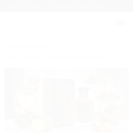
Passer
 en 2 jours : 8.90€
Mondial Relay - livraison en 4 jours : 4.73€
Colis Privé 
au
contenu
dark-door-intense
Publié
20 avril 2026
à
1376 × 768
dans
dark-door-intense