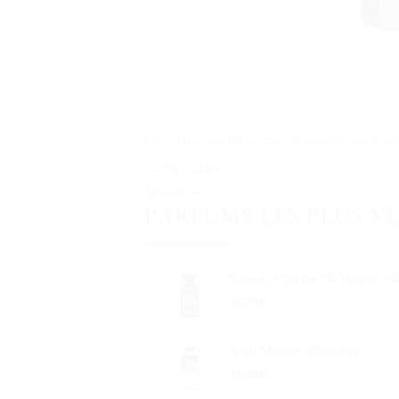
Les rétroliens sont fermés, mais vous pouvez
poster un co
←
Précédent
Suivant
→
PARFUMS LES PLUS V
Woody Oud 80 Ml Maison Al
35.00
€
Yeah Maison Alhambra
35.00
€