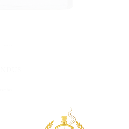
mmentaire
.
ENDUS
hambra