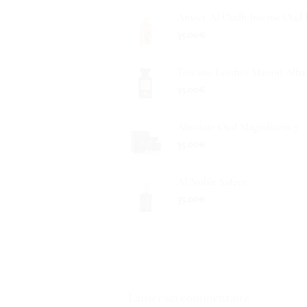
Ameer Al Oudh Intense Oud L
35.00
€
Toscano Leather Maison Alh
35.00
€
Absolute Oud Magnificent 7
35.00
€
Al Noble Safeer
35.00
€
Laisser un commentaire