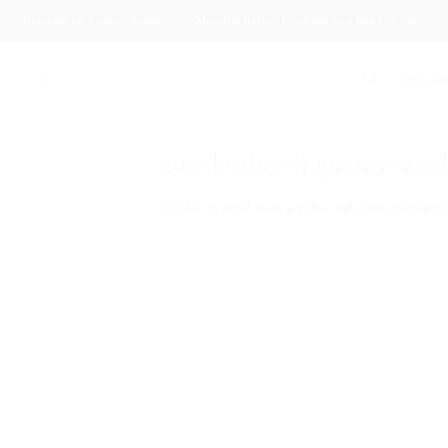
Passer
livraison en 2 jours : 8.90€
Mondial Relay - livraison en 4 jours : 4.73€
Col
au
contenu
Bout
cuir-leather-fragrance-wor
Publié
22 avril 2026
à
768 × 768
dans
cuir-lea