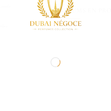
attafa
PARFUMS EN PR
ambra