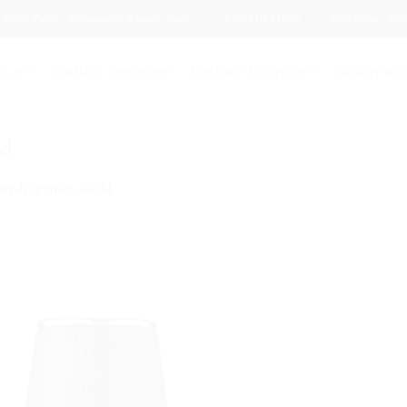
is Privé - livraison en 4 jours : 5.00€
EXPÉDITION
Colissimo - livraison
ique
Parfum Femme
Parfum Homme
Gourman
ld
ther-fragrance-world