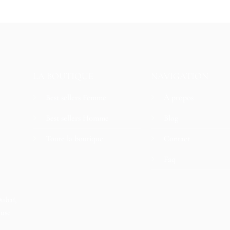
LA BOUTIQUE
NAVIGATION
Best sellers Femme
À propos
Best sellers Homme
Blog
Toute la boutique
Contact
Faq
Dubaï,
musc