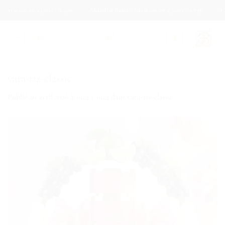
Passer
son en 2 jours : 8.90€
Mondial Relay - livraison en 4 jours : 4.73€
Colis Pri
au
contenu
yara-riz-classic
Publié
20 avril 2026
à
1024 × 1024
dans
yara-riz-classic