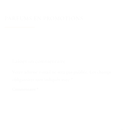
PARFUMS EN PROMOTIONS
Laisser un commentaire
Votre adresse e-mail ne sera pas publiée.
Les champs
obligatoires sont indiqués avec
*
Commentaire
*