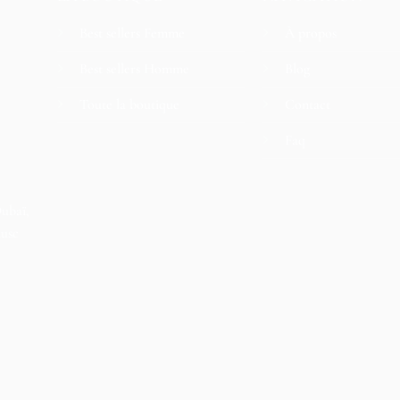
Best sellers Femme
À propos
Best sellers Homme
Blog
Toute la boutique
Contact
Faq
Dubaï,
musc