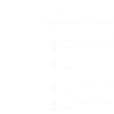
Les rétroliens sont fermés, mais vous pouvez
poster un co
←
Précédent
Suivant
→
PARFUMS LES PLUS V
Woody Oud 80 Ml Maison Al
35.00
€
Yeah Maison Alhambra
35.00
€
Ameer Al Oudh Intense Oud L
35.00
€
Toscano Leather Maison Alh
35.00
€