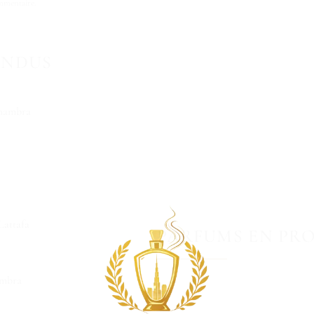
mmentaire
.
ENDUS
hambra
attafa
PARFUMS EN PR
ambra