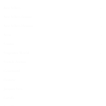
Best Sellers
(39)
Best Sellers Femme
(20)
Best Sellers Homme
(19)
Boisé
(7)
Femme
(47)
Fragrance World
(30)
French Avenue
(19)
Gourmand
(22)
Homme
(51)
Jacques Yves
(1)
Lattafa
(109)