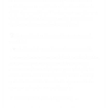
de l’oud. Elle révèle ses facettes les plus chaleureuses et
profondes, tout en amplifiant le sillage. L’essentiel est de
choisir des compositions où l’oud est accompagné de notes
fraîches, florales ou légèrement sucrées, pour créer un
équilibre parfait entre profondeur et légèreté.
🏆 Notre sélection : les 5 meilleures notes oud
pour l’été
1. 🖤 Absolute Oud – Magnificent 7 (Fragrance World)
Une interprétation majestueuse de l’oud, enrichie de safran
et de rose. Ce parfum dégage une chaleur royale qui
s’intensifie sous le soleil sans jamais peser. Idéal pour les
soirées d’été ou les occasions spéciales, il laisse un sillage
profond et inoubliable. Une véritable signature olfactive
pour ceux qui veulent marquer les esprits.
🔗
Découvrir Absolute Oud Magnificent 7 →