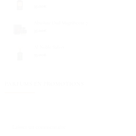
35.00
€
Absolute Oud Magnificent 7
35.00
€
Al Noble Safeer
35.00
€
PARFUMS EN PROMOTIONS
Laisser un commentaire