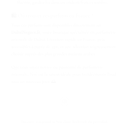
flacons, gardez-les dans un endroit frais et sombre.
🛍️ Où trouver ces parfums en France ?
Tous ces parfums sont disponibles directement sur
DubaiNegoce.fr
, votre boutique spécialisée en parfumerie
orientale de Dubaï. Livraison rapide en France, prix
accessibles à partir de 35€, et une sélection soigneusement
choisie auprès des plus grandes maisons arabes.
Que vous soyez novice ou passionné de parfumerie
orientale, l’été est la saison idéale pour (re)découvrir l’oud
sous un nouveau jour. 🌅
This entry was posted in
Non classé
. Bookmark the
permalink
.