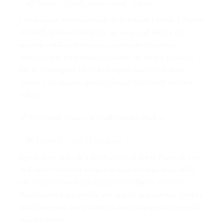
2. 🌙 Ameer Al Oudh Intense Oud – Lattafa
Un classique incontournable de la maison Lattafa. L’Ameer
Al Oudh Intense Oud marie un cœur oud boisé à des
accords vanillés chaleureux, créant une fragrance
enveloppante mais jamais écrasante. Sa longue tenue en
fait le compagnon idéal des longues journées et nuits
estivales. Le rapport qualité/prix en fait l’un de nos best-
sellers.
🔗
Découvrir Ameer Al Oudh Intense Oud →
3. 🌸 Qandeel – Ard Al Zaafaran
Qandeel est une ode à l’oud ambré et floral. Notes de rose
et d’ambre viennent adoucir le bois précieux pour offrir
une composition mixte élégante et raffinée. Son côté
floral-oriental lui confère une grande polyvalence : parfait
aussi bien pour une journée au bureau que pour une soirée
sous les étoiles.