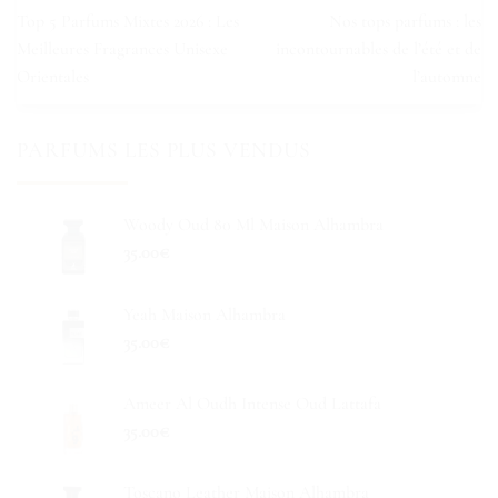
Top 5 Parfums Mixtes 2026 : Les
Nos tops parfums : les
Meilleures Fragrances Unisexe
incontournables de l’été et de
Orientales
l’automne
PARFUMS LES PLUS VENDUS
Woody Oud 80 Ml Maison Alhambra
35.00
€
Yeah Maison Alhambra
35.00
€
Ameer Al Oudh Intense Oud Lattafa
35.00
€
Toscano Leather Maison Alhambra