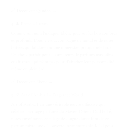
🔗
Découvrir Qandeel →
4. 🌲 Ebène – Lattafa
Comme son nom l’indique, Ebène joue sur les bois sombres
et profonds. L’oud y est accompagné de santal et de notes
boisées qui lui donnent une dimension presque minérale.
Un choix parfait pour les amateurs de parfums masculins
et affirmés, qui n’ont pas peur d’afficher leur personnalité
même en plein été.
🔗
Découvrir Ebène →
5. 🎨 Art of Arabia I – Fragrance World
Art of Arabia I est une véritable œuvre olfactive qui
célèbre l’héritage parfumé du Moyen-Orient. Oud boisé,
notes envoûtantes et sillage de longue durée font de ce
parfum mixte une découverte incontournable. Idéal pour