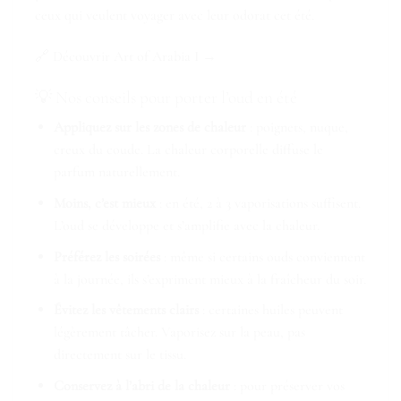
ceux qui veulent voyager avec leur odorat cet été.
🔗
Découvrir Art of Arabia I →
💡 Nos conseils pour porter l’oud en été
Appliquez sur les zones de chaleur
: poignets, nuque,
creux du coude. La chaleur corporelle diffuse le
parfum naturellement.
Moins, c’est mieux
: en été, 2 à 3 vaporisations suffisent.
L’oud se développe et s’amplifie avec la chaleur.
Préférez les soirées
: même si certains ouds conviennent
à la journée, ils s’expriment mieux à la fraîcheur du soir.
Évitez les vêtements clairs
: certaines huiles peuvent
légèrement tâcher. Vaporisez sur la peau, pas
directement sur le tissu.
Conservez à l’abri de la chaleur
: pour préserver vos