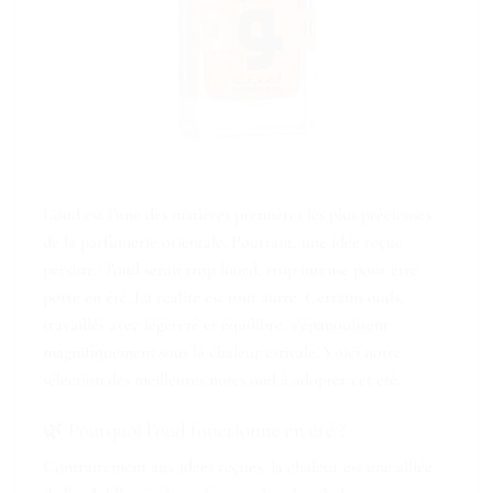
L’oud est l’une des matières premières les plus précieuses
de la parfumerie orientale. Pourtant, une idée reçue
persiste : l’oud serait trop lourd, trop intense pour être
porté en été. La réalité est tout autre. Certains ouds,
travaillés avec légèreté et équilibre, s’épanouissent
magnifiquement sous la chaleur estivale. Voici notre
sélection des meilleures notes oud à adopter cet été.
🌿 Pourquoi l’oud fonctionne en été ?
Contrairement aux idées reçues, la chaleur est une alliée