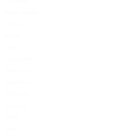
Loui Martin
(2)
Maison Alhambra
(53)
MIRADA
(2)
Musqué
(5)
Oriental
(30)
Parfum Femme
(47)
Parfum Homme
(52)
Parfum Mixte
(30)
Paris Corner
(3)
PriveZarah
(1)
Sublime
(1)
Surrati
(1)