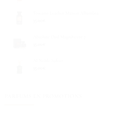
Toscano Leather Maison Alhambra
35.00
€
Absolute Oud Magnificent 7
35.00
€
Al Noble Safeer
35.00
€
PARFUMS EN PROMOTIONS