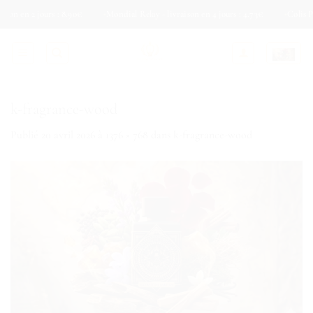
Passer
 2 jours : 8.90€
Mondial Relay - livraison en 4 jours : 4.73€
Colis Privé - l
au
contenu
k-fragrance-wood
Publié
20 avril 2026
à
1376 × 768
dans
k-fragrance-wood