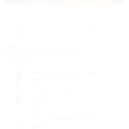
K Freyance Wood
Les rétroliens sont fermés, mais vous pouvez
poster un commentaire
.
←
Précédent
Suivant
→
PARFUMS LES PLUS VENDUS
Woody Oud 80 Ml Maison Alhambra
35.00
€
Yeah Maison Alhambra
35.00
€
Ameer Al Oudh Intense Oud Lattafa
35.00
€