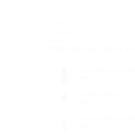
Les rétroliens sont fermés, mais vous pouvez
poster un co
←
Précédent
Suivant
→
PARFUMS LES PLUS V
Woody Oud 80 Ml Maison Al
35.00
€
Yeah Maison Alhambra
35.00
€
Ameer Al Oudh Intense Oud L
35.00
€