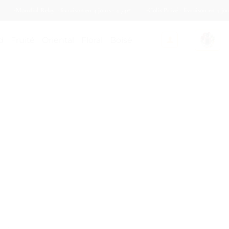
Mondial Relay - livraison en 4 jours : 4.73€
Colis Privé - livraison en 4 jours : 5
d
Fruité
Oriental
Floral
Boisé