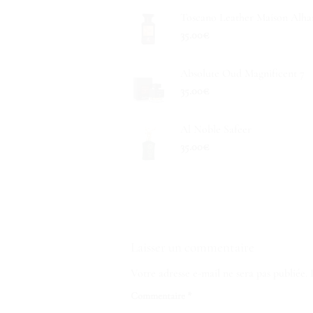
Toscano Leather Maison Alh
35.00
€
Absolute Oud Magnificent 7
35.00
€
Al Noble Safeer
35.00
€
Laisser un commentaire
Votre adresse e-mail ne sera pas publiée.
Commentaire
*