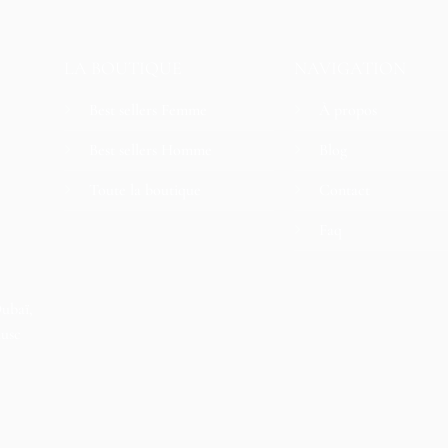
LA BOUTIQUE
NAVIGATION
Best sellers Femme
À propos
Best sellers Homme
Blog
Toute la boutique
Contact
Faq
Dubaï,
musc