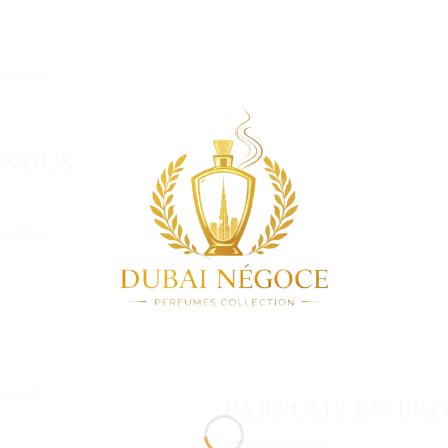
mmentaire
.
ENDUS
hambra
attafa
PARFUMS EN PR