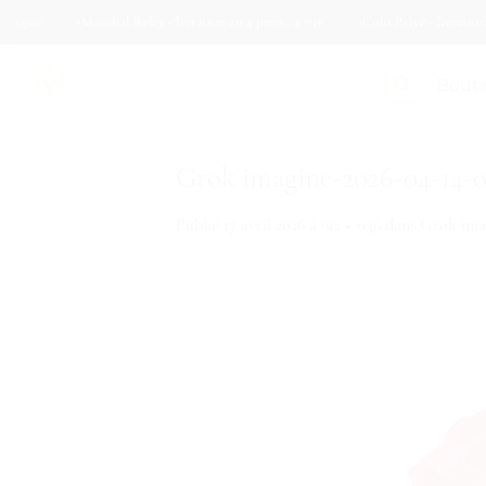
Passer
0€
Mondial Relay - livraison en 4 jours : 4.73€
Colis Privé - livraison en 4 
au
contenu
Bout
Grok imagine-2026-04-14-0
Publié
17 avril 2026
à
912 × 1136
dans
Grok imag