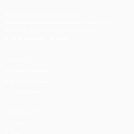
IMPORTÉ DIRECTEMENT DE DUBAÏ
Des fragrances authentiques sélectionnées à Dubaï, livrées
directement chez vous. Oud, ambre, musc et roses.
APPEL WHATSAPP
E-MAIL
LA BOUTIQUE
Best sellers Femme
Best sellers Homme
Toute la boutique
NAVIGATION
À propos
Blog