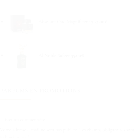
Absolute Oud Magnificent 7
35.00
€
Al Noble Safeer
35.00
€
PARFUMS EN PROMOTIONS
Laisser un commentaire
Votre adresse e-mail ne sera pas publiée.
Les champs obligatoires sont
indiqués avec
*