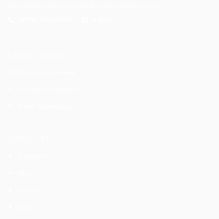
directement chez vous. Oud, ambre, musc et roses.
APPEL WHATSAPP
E-MAIL
LA BOUTIQUE
Best sellers Femme
Best sellers Homme
Toute la boutique
NAVIGATION
À propos
Blog
Contact
Faq