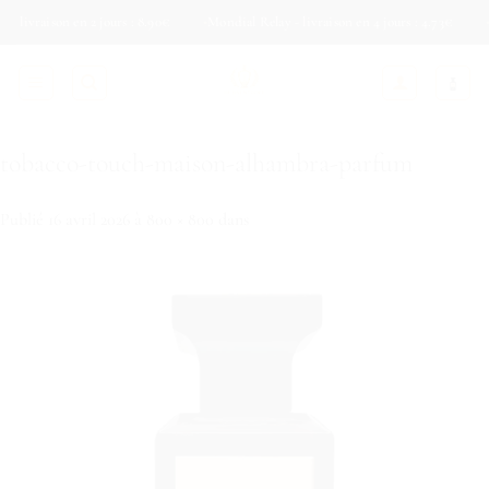
Passer
aison en 2 jours : 8.90€
Mondial Relay - livraison en 4 jours : 4.73€
Colis P
au
contenu
tobacco-touch-maison-alhambra-parfum
Publié
16 avril 2026
à
800 × 800
dans