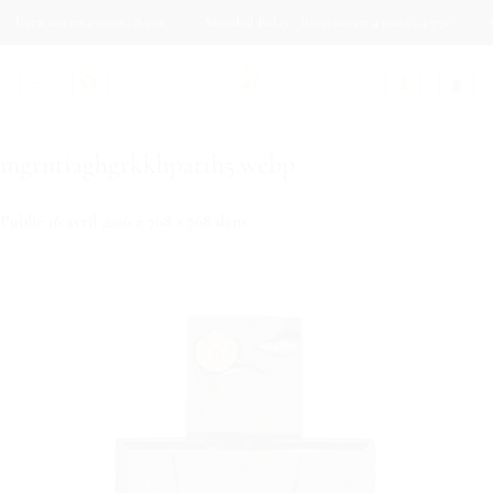
Passer
raison en 2 jours : 8.90€
Mondial Relay - livraison en 4 jours : 4.73€
Colis 
au
contenu
mgrntiaghgrkkhpat1h5.webp
Publié
16 avril 2026
à
768 × 768
dans