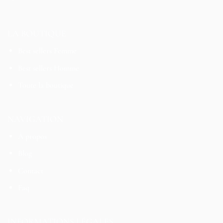
LA BOUTIQUE
Best sellers Femme
Best sellers Homme
Toute la boutique
NAVIGATION
À propos
Blog
Contact
Faq
INFORMATIONS LÉGALES