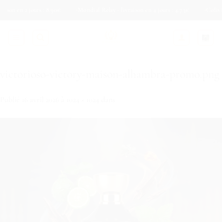
Passer
n 2 jours : 8.90€
Mondial Relay - livraison en 4 jours : 4.73€
Colis Privé - 
au
contenu
victorioso-victory-maison-alhambra-promo.png
Publié
16 avril 2026
à
1024 × 1024
dans