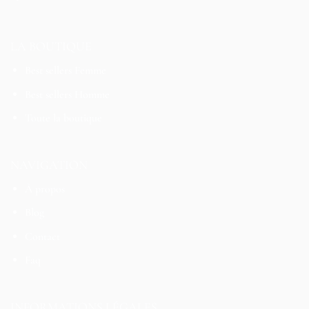
LA BOUTIQUE
Best sellers Femme
Best sellers Homme
Toute la boutique
NAVIGATION
À propos
Blog
Contact
Faq
INFORMATIONS LÉGALES