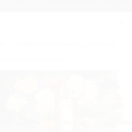
Passer
n 2 jours : 8.90€
Mondial Relay - livraison en 4 jours : 4.73€
Colis Privé - 
au
contenu
la-vita-bella-maison-alhambra-promo.png
Publié
16 avril 2026
à
1376 × 768
dans