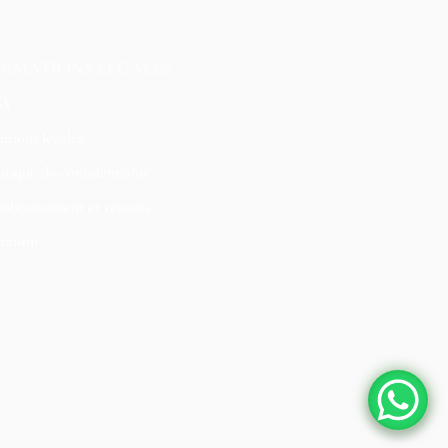
ORMATIONS LÉGALES
GV
tions légales
itique de confidentialité
mboursement et retours
raison