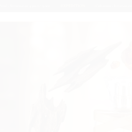
livraison en 4 jours : 5.00€
EXPÉDITION
Colissimo - livraison en 2 jours