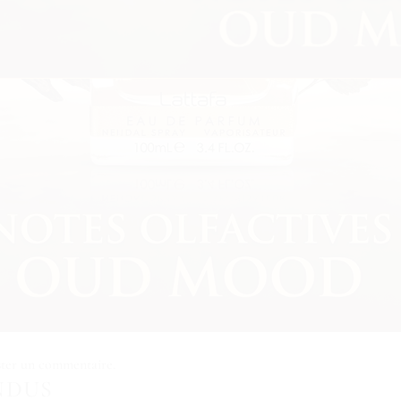
ster un commentaire
.
NDUS