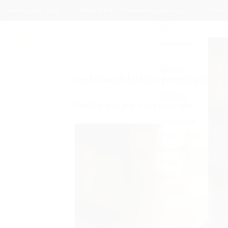
Passer
n 2 jours : 8.90€
Mondial Relay - livraison en 4 jours : 4.73€
Colis Privé - 
au
contenu
Boutique
Parfum
Femme
oud-mood-lattafa-promo.png
Parfum
Homme
Publié
16 avril 2026
à
1024 × 1024
dans
Gourmand
Fruité
Oriental
Floral
Boisé