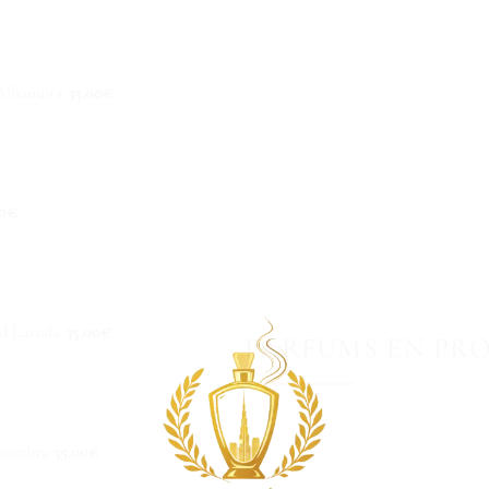
Alhambra
35.00
€
0
€
 Lattafa
35.00
€
PARFUMS EN PR
lhambra
35.00
€