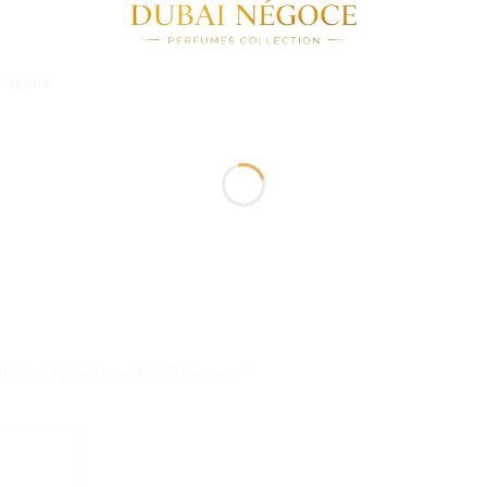
7
35.00
€
amps obligatoires sont indiqués avec
*