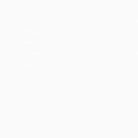
NAVIGATION
INF
À propos
C
Blog
Men
Contact
Pol
Faq
Re
Liv