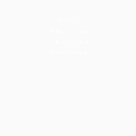
LA BOUTIQUE
Best sellers Femme
Best sellers Homme
Toute la boutique