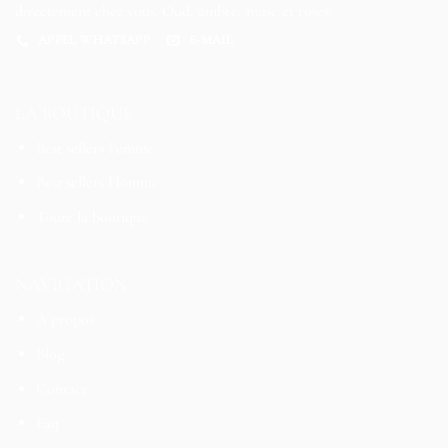
directement chez vous. Oud, ambre, musc et roses.
APPEL WHATSAPP
E-MAIL
LA BOUTIQUE
Best sellers Femme
Best sellers Homme
Toute la boutique
NAVIGATION
À propos
Blog
Contact
Faq