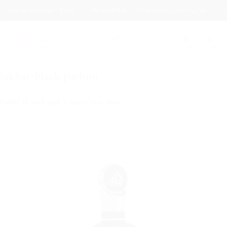
Passer
son en 2 jours : 8.90€
Mondial Relay - livraison en 4 jours : 4.73€
Colis Pri
au
contenu
fakhar-black-parfum
Publié
16 avril 2026
à
1500 × 1500
dans